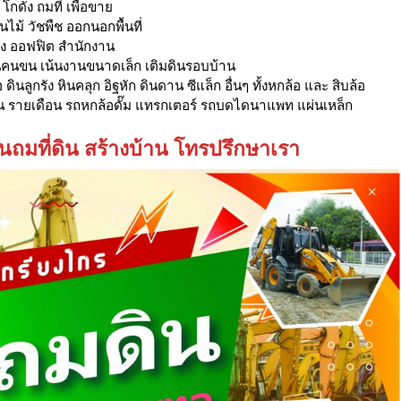
กดัง ถมที่ เพื่อขาย
้นไม้ วัชพืช ออกนอกพื้นที่
ัง ออฟฟิต สำนักงาน
งานคนขน เน้นงานขนาดเล็ก เติมดินรอบบ้าน
ดินลูกรัง หินคลุก อิฐหัก ดินดาน ซีแล็ก อื่นๆ ทั้งหกล้อ และ สิบล้อ
วัน รายเดือน รถหกล้อดั๊ม แทรกเตอร์ รถบดไดนาแพท แผ่นเหล็ก
นถมที่ดิน สร้างบ้าน โทรปรึกษาเรา