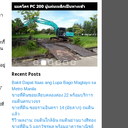
มา
กี้
่น
ยู่
Recent Posts
Bakit Dapat Itaas ang Lupa Bago Magtayo sa
น”
Metro Manila
ขายที่ดินซอยเลียบคลองสอง 22 พร้อมบริการ
ถมดินครบวงจร
ที่
ขายที่ดิน ซอยรามอินทรา 14 (มัยลาภ) ถมดิน
แล้ว
รีวิวผลงาน: ถมดินใกล้ฉัน ถมดินย่านบางสีทอง
ขายที่ดิน 5 แยกวัชรพล พร้อมอาคารพาณิชย์