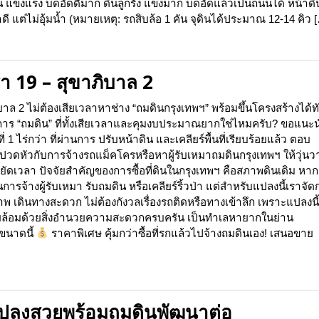
น แข็งแรง บดอัดดีมาก ดินลูกรัง แข็งมาก บดอัดแล้วเป็นถนนได้ หน้าดิ
 แต่ไม่อุ้มน้ำ (หมายเหตุ: รถสิบล้อ 1 คัน จุดินได้ประมาณ 12-14 คิว 
า 19 – สุขาภิบาล 2
ล 2 ไม่ต้องเสียเวลาหาช่าง “ถมดินกรุงเทพฯ” พร้อมขึ้นโครงสร้างได้ทั
งการ “ถมดิน” ที่ทั้งเสียเวลาและคุมงบประมาณยากใช่ไหมครับ? ขอแนะ
 1 ไร่กว่า ที่ผ่านการ ปรับหน้าดิน และเคลียร์พื้นที่เรียบร้อยแล้ว ตอบ
ยากปวดหัวกับการจ้างรถแม็คโครหรือหาผู้รับเหมาถมดินกรุงเทพฯ ให้วุ่นว
ยัดเวลา ปัจจัยสำคัญของการซื้อที่ดินในกรุงเทพฯ คือสภาพดินเดิม หาก
การจ้างผู้รับเหมา รับถมดิน หรือเคลียร์ริ้วป่า แต่สำหรับแปลงนี้เราจั
 เดินทางสะดวก ไม่ต้องกังวลเรื่องรถติดหรือทางเข้าลึก เพราะแปลงนี้ต
 รายล้อมด้วยสิ่งอำนวยความสะดวกครบครัน เป็นทำเลหายากในย่าน
งขนาดนี้
ราคาพิเศษ คุ้มกว่าซื้อที่รกแล้วไปจ้างถมดินเอง! เสนอขาย
นแปลงสวยพร้อมถมดินพัฒนาต่อ