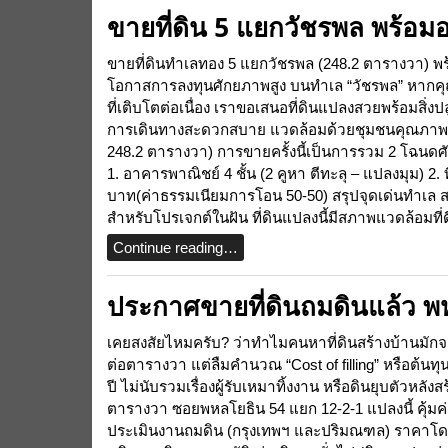
ขายที่ดิน 5 แยกวัชรพล พร้อม
ขายที่ดินทำเลทอง 5 แยกวัชรพล (248.2 ตารางวา) พ
โอกาสการลงทุนศักยภาพสูง บนทำเล “วัชรพล” หากคุณก
ที่เติบโตต่อเนื่อง เราขอเสนอที่ดินแปลงสวยพร้อมสิ
การเดินทางสะดวกสบาย แวดล้อมด้วยชุมชนคุณภาพและ
248.2 ตารางวา) การขายครั้งนี้เป็นการรวม 2 โฉนดศักย
1. อาคารพาณิชย์ 4 ชั้น (2 คูหา ตีทะลุ – แปลงมุม) 
บาท(ค่าธรรมเนียมการโอน 50-50) สรุปจุดเด่นทำเล สนใจ
สำหรับโปรเจกต์ในฝัน ที่ดินแปลงนี้มีสภาพแวดล้อมที่ด
Continue reading…
ประกาศขายที่ดินถมดินแล้ว พ
เคยสงสัยไหมครับ? ว่าทำไมคนหาที่ดินสร้างบ้านมัก
ต่อตารางวา แต่ลืมคำนวณ “Cost of filling” หรือต้นทุ
ปี ไม่นับรวมเรื่องผู้รับเหมาทิ้งงาน หรือดินยุบตัวหลังส
ตารางวา ซอยพหลโยธิน 54 แยก 12-2-1 แปลงนี้ คุ้ม
ประเมินงานถมดิน (กรุงเทพฯ และปริมณฑล) ราคาโดย