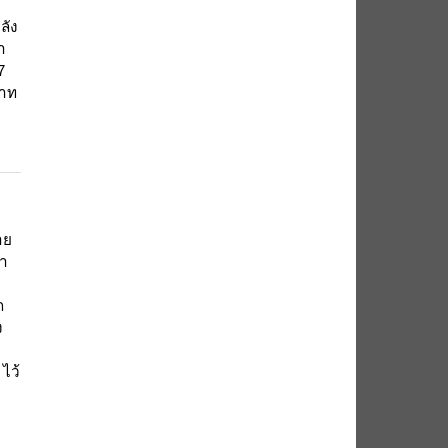
ลัง
ำ
7
บาท
าย
่า
ก
ง
ไว้