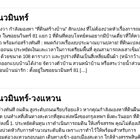
นวมินทร์
า กำลังมองหา “ที่ดินสร้างบ้าน” สักแปลง ที่ไม่ต้องปวดหัวเรื่องการถ
ในซอยนวินทร์ 81 แยก 1 ที่ดินที่ตอบโจทย์คนอยากมีบ้านเดี่ยวที่ให้ค
้ว พร้อมก่อสร้างทันที : หมดกังวลเรื่องงบประมาณบานปลาย! ที่ดินแปลงน
มอถนน ประหยัดเงินและเวลาในการเตรียมพื้นที่ คุณสามารถลงเสาเข็มเร
วยขนาด 108 ตารางวา และรูปร่างที่ดินเป็นสี่เหลี่ยมผืนผ้า (หน้ากว้า
ออกแบบบ้านได้ง่าย จัดวางตัวบ้าน สวนหน้าบ้าน หรือสระว่ายน้ำส่วน
นบ้านน่ารัก : ตั้งอยู่ในซอยนวมินทร์ 81 […]
นนนวมินทร์-วงแหวน
างทันที ถมดิน สูงระดับถนนเรียบร้อยแล้ว หากคุณกำลังมองหาที่ดินผืน
บนทำเลที่เดินทางสะดวกที่สุดแห่งหนึ่งของกรุงเทพฯ ฝั่งตะวันออก ที่ด
ปลงนี้ 1. ประหยัดต้นทุน เราดำเนินการถมดิน ให้เสร็จสรรพ คุณไม่ต้องเส
้องปวดหัวกับการคำนวณระดับดิน เพราะเราทำไว้ให้พร้อมสำหรับการ
เชื่อมต่อวงแหวนรอบนอก เดินทางเข้า-ออกเมืองสะดวก ใกล้ห้างสรรพสินค