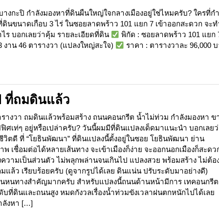
งกะปิ กำลังมองหาที่ดินผืนใหญ่ใจกลางเมืองอยู่ใช่ไหมครับ? ใครที่กำ
 ที่ดินขนาดเกือบ 3 ไร่ ในซอยลาดพร้าว 101 แยก 7 เข้าออกสะดวก จะท
ำไร บอกเลยว่าคุ้ม รายละเอียดที่ดิน
พิกัด : ซอยลาดพร้าว 101 แยก 
 ไร่ 3 งาน 46 ตารางวา (แปลงใหญ่สะใจ)
ราคา : ตารางวาละ 96,000 
 ที่ถมดินแล้ว
ารางวา ถมดินแล้วพร้อมสร้าง ถนนคอนกรีต น้ำไม่ท่วม กำลังมองหา ข
ศเท่ๆ อยู่หรือเปล่าครับ? วันนี้ผมมีที่ดินแปลงเด็ดมาแนะนำ บอกเลยว
ิตดี ที่ “โยธินพัฒนา” ที่ดินแปลงนี้ตั้งอยู่ในซอย โยธินพัฒนา ย่าน
ยภาพ เชื่อมต่อได้หลายเส้นทาง จะเข้าเมืองก็ง่าย จะออกนอกเมืองก็สะดว
วามเป็นส่วนตัว ไม่พลุกพล่านจนเกินไป แปลงสวย พร้อมสร้าง ไม่ต้อ
ินถมแล้ว เรียบร้อยครับ (ดูจากรูปได้เลย ดินแน่น ปรับระดับมาอย่างดี)
ถนนหนทางสำคัญมากครับ สำหรับแปลงนี้ถนนด้านหน้ามีการ เทคอนกรีต 
ดับที่ดินและถนนสูง หมดกังวลเรื่องน้ำท่วมขังเวลาฝนตกหนักไปได้เลย
ำลังหา […]