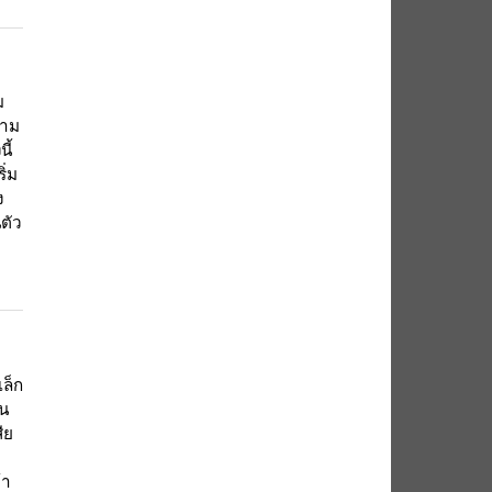
ม
วาม
ี้
ิ่ม
ง
ตัว
เล็ก
ิน
ีย
้า