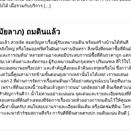
งได้ เมื่อรวมกับบริการ […]
มัยลาภ) ถมดินแล้ว
ล้ว สวยจัด หมดปัญหาเรื่องผู้รับเหมาถมดิน พร้อมสร้างบ้านได้ทันที
ังใหญ่ หรือโฮมออฟฟิศในฝันย่านรามอินทรา สิ่งหนึ่งที่คนหาซื้อที่ดินม
นและการถมดิน” หลายท่านอาจเคยมีประสบการณ์ซื้อที่ดินราคาถูก แต่ก
งเสียเวลาค้นหาและคัดกรอง ผู้รับเหมาถมดินกรุงเทพฯ ปริมณฑล ที่ไว้ใจไ
อัดแน่นหนาพอหรือเปล่า และสำคัญคือถมแล้วดินจะทรุดหรือไม่ ซึ่งกว่าด
แต่วันนี้คุณสามารถข้ามขั้นตอนยุ่งยากเหล่านั้นไปได้เลย! เราขอเสนอ
 แยก 2 ที่ผ่านการจัดการเรื่องถมดินมาให้อย่างสมบูรณ์แบบโดยทีมงาน
 เพราะที่ดินแปลงนี้ “ถมดินแล้วสูงกว่าถนน” บดอัดอย่างดี ดินเซ็ตตัวแน
คัญการันตีว่า น้ำไม่ท่วมอย่างแน่นอน จุดเด่นและรายละเอียดของที่ด
บครองที่ดินทำเลทองที่จัดการเรื่องปวดหัวอย่างการถมดินไว้ให้คุณ
้เท่านั้นครับ! สนใจสอบถามรายละเอียดเพิ่มเติม หรือนัดชมที่ดิน: โทร
ษาและพาทัวร์ชมสถานที่จริง การันตีที่ดินสวยตรงปก ถมดินแน่น ดินดี [