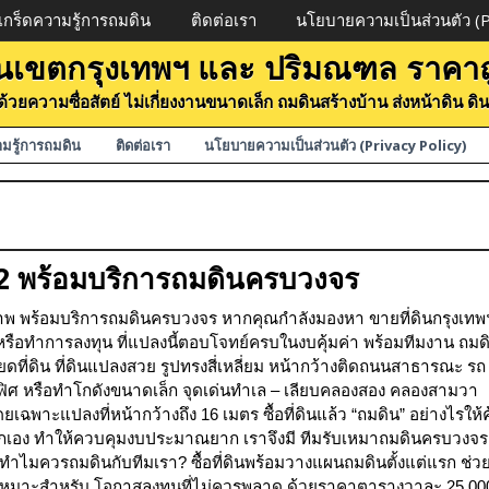
เกร็ดความรู้การถมดิน
ติดต่อเรา
นโยบายความเป็นส่วนตัว (Pr
 ในเขตกรุงเทพฯ และ ปริมณฑล ราคาถ
ดินด้วยความซื่อสัตย์ ไม่เกี่ยงงานขนาดเล็ก ถมดินสร้างบ้าน ส่งหน้าดิน 
ามรู้การถมดิน
ติดต่อเรา
นโยบายความเป็นส่วนตัว (Privacy Policy)
22 พร้อมบริการถมดินครบวงจร
ภาพ พร้อมบริการถมดินครบวงจร หากคุณกำลังมองหา ขายที่ดินกรุงเทพ
รือทำการลงทุน ที่แปลงนี้ตอบโจทย์ครบในงบคุ้มค่า พร้อมทีมงาน ถมด
อียดที่ดิน ที่ดินแปลงสวย รูปทรงสี่เหลี่ยม หน้ากว้างติดถนนสาธารณะ รถ
ฟิศ หรือทำโกดังขนาดเล็ก จุดเด่นทำเล – เลียบคลองสอง คลองสามวา
พาะแปลงที่หน้ากว้างถึง 16 เมตร ซื้อที่ดินแล้ว “ถมดิน” อย่างไรให้ค
นแยกเอง ทำให้ควบคุมงบประมาณยาก เราจึงมี ทีมรับเหมาถมดินครบวงจร
 ทำไมควรถมดินกับทีมเรา? ซื้อที่ดินพร้อมวางแผนถมดินตั้งแต่แรก ช่ว
นที เหมาะสำหรับ โอกาสลงทุนที่ไม่ควรพลาด ด้วยราคาตารางวาละ 25,00