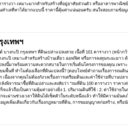
ตารางวา เหมาะมากสำหรับสร้างที่อยู่อาศัยส่วนตัว หรืออาคารพาณิชย์
 ในทำเลที่หาได้ยากแบบนี้ ราคานี้คุ้มค่าแน่นอนครับ สนใจสอบถามข้อมู
รุงเทพฯ
บางกะปิ กรุงเทพฯ ที่ดินเปล่าแปลงสวย เนื้อที่ 101 ตารางวา (หน้ากว้
างกะปิ เหมาะสำหรับสร้างบ้านเดี่ยว ออฟฟิศ หรือการลงทุนระยะยาว ด
ินแปลงนี้มาพร้อมความสะดวกสบายในการเริ่มต้นโครงการของคุณ เพราะ
ยมพื้นที่ ทำไมต้องเลือกที่ดินแปลงนี้? (ตอบโจทย์คำถามเรื่องการถมดิน
มาก เนื่องจากคุณไม่ต้องกังวลเรื่องการเตรียมดินและค่าใช้จ่ายที่บานปลา
ลังพิจารณาซื้อที่ดินเปล่าและสงสัยว่า “ถมที่ดิน 100 ตารางวา ราคาเท
ถมเสร็จแล้วถือเป็นความคุ้มค่าอย่างยิ่ง 1. ปริมาณดินที่ใช้ : 2. ค่าใช้จ่ายใ
วมักจะผ่านช่วงเวลาให้ดินได้เซ็ตตัวในระดับหนึ่งแล้ว ทำให้มีความมั่นค
อมูลเพิ่มเติมเกี่ยวกับเรื่องกฎหมายที่ดิน, การขออนุญาตก่อสร้าง, หรือน