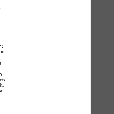
ล
าง
้วย
)
ย
่า
นการ
งใน
ัด