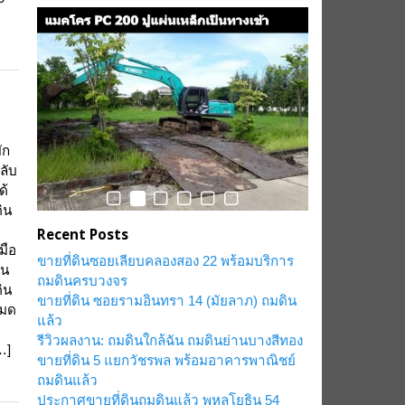
ัก
ลับ
ด้
ิน
Recent Posts
มือ
ขายที่ดินซอยเลียบคลองสอง 22 พร้อมบริการ
่น
ถมดินครบวงจร
ิน
ขายที่ดิน ซอยรามอินทรา 14 (มัยลาภ) ถมดิน
หมด
แล้ว
:
รีวิวผลงาน: ถมดินใกล้ฉัน ถมดินย่านบางสีทอง
…]
ขายที่ดิน 5 แยกวัชรพล พร้อมอาคารพาณิชย์
ถมดินแล้ว
ประกาศขายที่ดินถมดินแล้ว พหลโยธิน 54