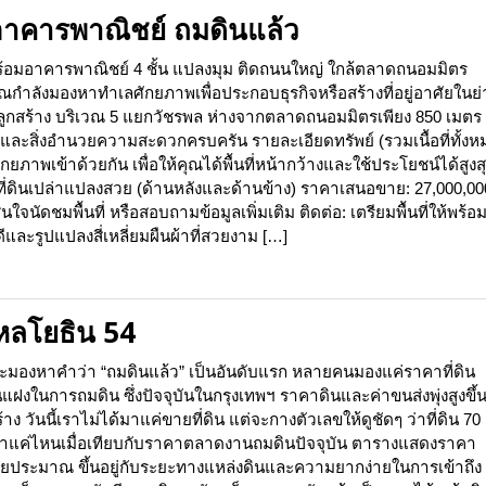
อาคารพาณิชย์ ถมดินแล้ว
ร้อมอาคารพาณิชย์ 4 ชั้น แปลงมุม ติดถนนใหญ่ ใกล้ตลาดถนอมมิตร
ำลังมองหาทำเลศักยภาพเพื่อประกอบธุรกิจหรือสร้างที่อยู่อาศัยในย
่งปลูกสร้าง บริเวณ 5 แยกวัชรพล ห่างจากตลาดถนอมมิตรเพียง 850 เมตร
สิ่งอำนวยความสะดวกครบครัน รายละเอียดทรัพย์ (รวมเนื้อที่ทั้งห
ภาพเข้าด้วยกัน เพื่อให้คุณได้พื้นที่หน้ากว้างและใช้ประโยชน์ได้สูงส
2. ที่ดินเปล่าแปลงสวย (ด้านหลังและด้านข้าง) ราคาเสนอขาย: 27,000,00
นัดชมพื้นที่ หรือสอบถามข้อมูลเพิ่มเติม ติดต่อ: เตรียมพื้นที่ให้พร้อ
ีและรูปแปลงสี่เหลี่ยมผืนผ้าที่สวยงาม […]
หลโยธิน 54
จะมองหาคำว่า “ถมดินแล้ว” เป็นอันดับแรก หลายคนมองแค่ราคาที่ดิน
นแฝงในการถมดิน ซึ่งปัจจุบันในกรุงเทพฯ ราคาดินและค่าขนส่งพุ่งสูงขึ้น
ร้าง วันนี้เราไม่ได้มาแค่ขายที่ดิน แต่จะกางตัวเลขให้ดูชัดๆ ว่าที่ดิน 70
ค่าแค่ไหนเมื่อเทียบกับราคาตลาดงานถมดินปัจจุบัน ตารางแสดงราคา
ประมาณ ขึ้นอยู่กับระยะทางแหล่งดินและความยากง่ายในการเข้าถึง