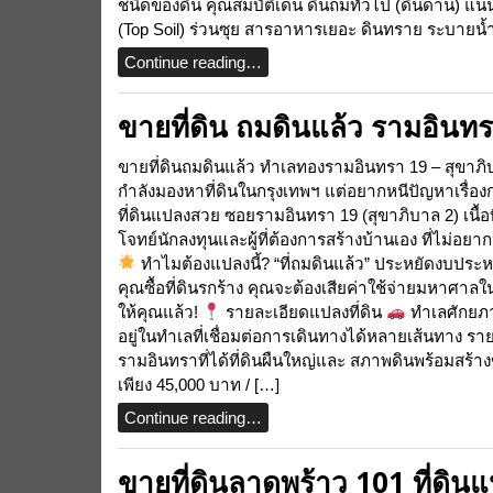
ชนิดของดิน คุณสมบัติเด่น ดินถมทั่วไป (ดินดาน) แน่
(Top Soil) ร่วนซุย สารอาหารเยอะ ดินทราย ระบายน้ำดี
Continue reading…
ขายที่ดิน ถมดินแล้ว รามอินทร
ขายที่ดินถมดินแล้ว ทำเลทองรามอินทรา 19 – สุขาภิบา
กำลังมองหาที่ดินในกรุงเทพฯ แต่อยากหนีปัญหาเรื่อ
ที่ดินแปลงสวย ซอยรามอินทรา 19 (สุขาภิบาล 2) เนื้อที่
โจทย์นักลงทุนและผู้ที่ต้องการสร้างบ้านเอง ที่ไม่อ
ทำไมต้องแปลงนี้? “ที่ถมดินแล้ว” ประหยัดงบประห
คุณซื้อที่ดินรกร้าง คุณจะต้องเสียค่าใช้จ่ายมหาศาลใน
ให้คุณแล้ว!
รายละเอียดแปลงที่ดิน
ทำเลศักยภาพ
อยู่ในทำเลที่เชื่อมต่อการเดินทางได้หลายเส้นทาง
รามอินทราที่ได้ที่ดินผืนใหญ่และ สภาพดินพร้อมสร้า
เพียง 45,000 บาท / […]
Continue reading…
ขายที่ดินลาดพร้าว 101 ที่ดิ