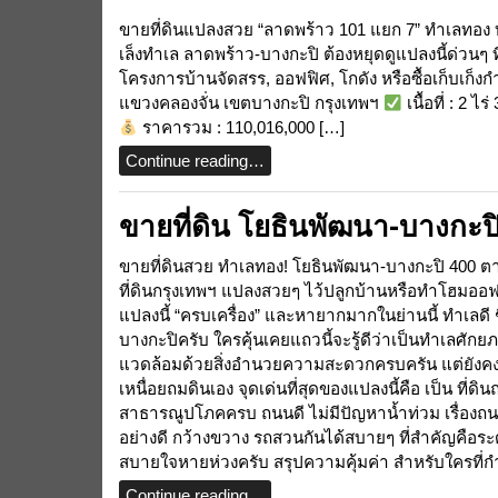
ขายที่ดินแปลงสวย “ลาดพร้าว 101 แยก 7” ทำเลทอง บา
เล็งทำเล ลาดพร้าว-บางกะปิ ต้องหยุดดูแปลงนี้ด่วนๆ
โครงการบ้านจัดสรร, ออฟฟิศ, โกดัง หรือซื้อเก็บเก็งก
แขวงคลองจั่น เขตบางกะปิ กรุงเทพฯ
เนื้อที่ : 2
ราคารวม : 110,016,000 […]
Continue reading…
ขายที่ดิน โยธินพัฒนา-บางกะปิ
ขายที่ดินสวย ทำเลทอง! โยธินพัฒนา-บางกะปิ 400 ต
ที่ดินกรุงเทพฯ แปลงสวยๆ ไว้ปลูกบ้านหรือทำโฮมออฟฟิ
แปลงนี้ “ครบเครื่อง” และหายากมากในย่านนี้ ทำเลดี ชีว
บางกะปิครับ ใครคุ้นเคยแถวนี้จะรู้ดีว่าเป็นทำเลศัก
แวดล้อมด้วยสิ่งอำนวยความสะดวกครบครัน แต่ยังคงค
เหนื่อยถมดินเอง จุดเด่นที่สุดของแปลงนี้คือ เป็น ที่ด
สาธารณูปโภคครบ ถนนดี ไม่มีปัญหาน้ำท่วม เรื่อง
อย่างดี กว้างขวาง รถสวนกันได้สบายๆ ที่สำคัญคือระ
สบายใจหายห่วงครับ สรุปความคุ้มค่า สำหรับใครที่ก
Continue reading…